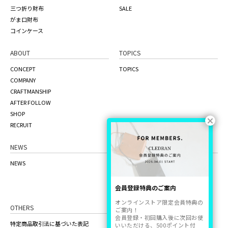
三つ折り財布
SALE
がま口財布
コインケース
ABOUT
TOPICS
CONCEPT
TOPICS
COMPANY
CRAFTMANSHIP
AFTER FOLLOW
SHOP
RECRUIT
NEWS
ONLINE STORE
NEWS
the craft factory
品質管理について
ご利用ガイド
会員登録特典のご案内
オンラインストア限定会員特典の
OTHERS
ご案内！
会員登録・初回購入後に次回お使
特定商品取引法に基づいた表記
いいただける、500ポイント付