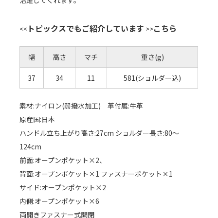
活躍してくれます。
トピックスでもご紹介しています
こちら
<<
>>
幅
高さ
マチ
重さ(g)
37
34
11
581(ショルダー込)
素材:ナイロン(弱撥水加工) 革付属:牛革
原産国:日本
ハンドル立ち上がり高さ:27cm ショルダー長さ:80～
124cm
前面:オープンポケット×2、
背面:オープンポケット×1 ファスナーポケット×1
サイド:オープンポケット×2
内側:オープンポケット×6
両開きファスナー式開閉