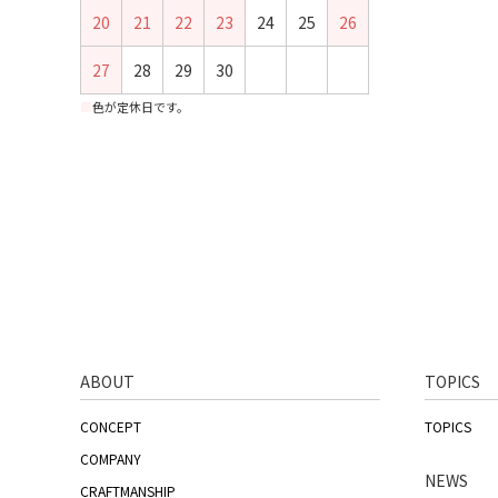
20
21
22
23
24
25
26
27
28
29
30
■
色が定休日です。
ABOUT
TOPICS
CONCEPT
TOPICS
COMPANY
NEWS
CRAFTMANSHIP