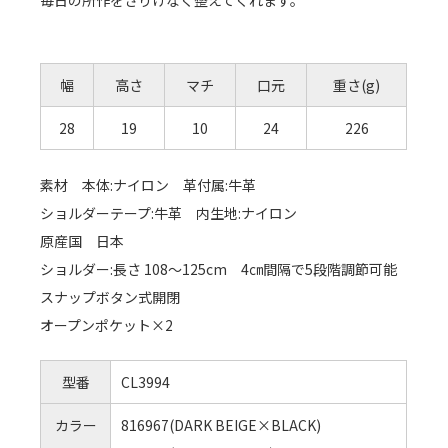
毎日の所作をさりげなく整えてくれます。
幅
高さ
マチ
口元
重さ(g)
28
19
10
24
226
素材 本体:ナイロン 革付属:牛革
ショルダーテープ:牛革 内生地:ナイロン
原産国 日本
ショルダー:長さ 108～125cm 4㎝間隔で5段階調節可能
スナップボタン式開閉
オープンポケット×2
型番
CL3994
カラー
816967(DARK BEIGE×BLACK)