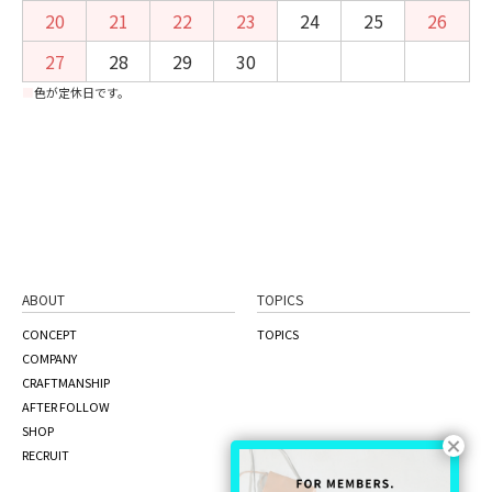
20
21
22
23
24
25
26
27
28
29
30
■
色が定休日です。
ABOUT
TOPICS
CONCEPT
TOPICS
COMPANY
CRAFTMANSHIP
AFTER FOLLOW
SHOP
RECRUIT