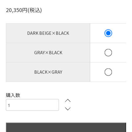
20,350円(税込)
DARK BEIGE×BLACK
GRAY×BLACK
BLACK×GRAY
購入数