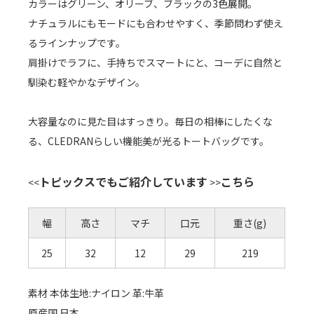
カラーはグリーン、オリーブ、ブラックの3色展開。
ナチュラルにもモードにも合わせやすく、季節問わず使え
るラインナップです。
肩掛けでラフに、手持ちでスマートにと、コーデに自然と
馴染む軽やかなデザイン。
大容量なのに見た目はすっきり。毎日の相棒にしたくな
る、CLEDRANらしい機能美が光るトートバッグです。
トピックスでもご紹介しています
こちら
<<
>>
幅
高さ
マチ
口元
重さ(g)
25
32
12
29
219
素材 本体生地:ナイロン 革:牛革
原産国 日本