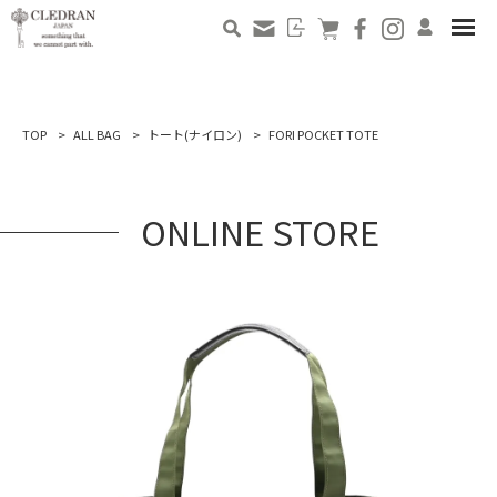
TOP
ALL BAG
トート(ナイロン)
FORI POCKET TOTE
ONLINE STORE