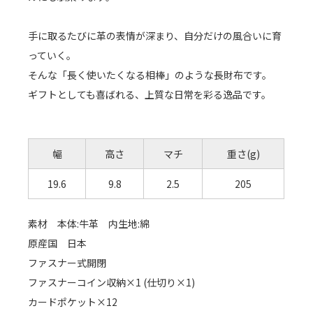
手に取るたびに革の表情が深まり、自分だけの風合いに育
っていく。
そんな「長く使いたくなる相棒」のような長財布です。
ギフトとしても喜ばれる、上質な日常を彩る逸品です。
幅
高さ
マチ
重さ(g)
19.6
9.8
2.5
205
素材 本体:牛革 内生地:綿
原産国 日本
ファスナー式開閉
ファスナーコイン収納×1 (仕切り×1)
カードポケット×12