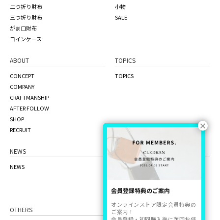
二つ折り財布
小物
三つ折り財布
SALE
がま口財布
コインケース
ABOUT
TOPICS
CONCEPT
TOPICS
COMPANY
CRAFTMANSHIP
AFTER FOLLOW
SHOP
RECRUIT
NEWS
ONLINE STORE
NEWS
the craft factory
品質管理について
ご利用ガイド
会員登録特典のご案内
オンラインストア限定会員特典の
OTHERS
ご案内！
会員登録・初回購入後に次回お使