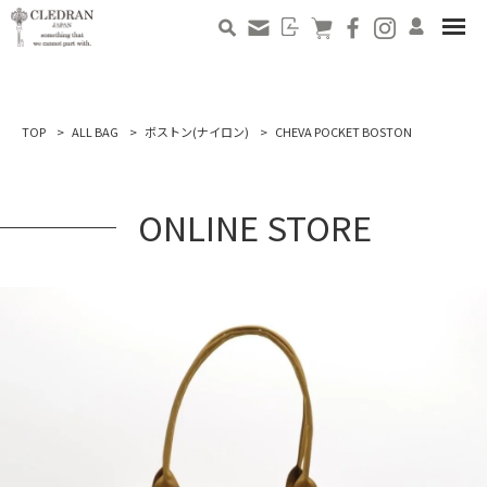
TOP
ALL BAG
ボストン(ナイロン)
CHEVA POCKET BOSTON
ONLINE STORE