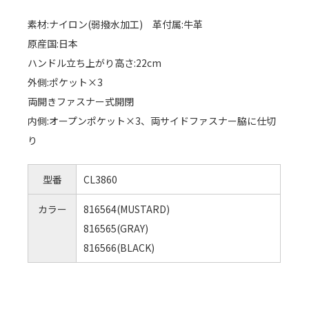
素材:ナイロン(弱撥水加工) 革付属:牛革
原産国:日本
ハンドル立ち上がり高さ:22cm
外側:ポケット×3
両開きファスナー式開閉
内側:オープンポケット×3、両サイドファスナー脇に仕切
り
型番
CL3860
カラー
816564(MUSTARD)
816565(GRAY)
816566(BLACK)