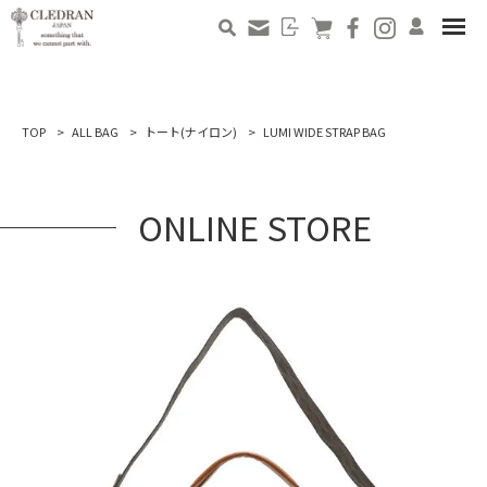
TOP
ALL BAG
トート(ナイロン)
LUMI WIDE STRAP BAG
ONLINE STORE