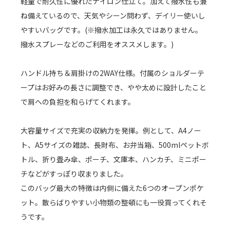
軽量で耐久性に優れたナイロン仕立て。加えて撥水性も兼
ね備えているので、天気やシーン問わず、デイリー使いし
やすいバッグです。(※撥水加工は永久ではありません。
撥水スプレーなどのご利用をオススメします。)
ハンドル持ち＆肩掛けの2WAY仕様。付属のショルダーテ
ープはお好みの長さに調整でき、やや太めに設計したこと
で肩への負担を和らげてくれます。
大容量サイズで充実の収納力を発揮。例として、A4ノー
ト、A5サイズの雑誌、長財布、お弁当箱、500mlペットボ
トル、折り畳み傘、ポーチ、文庫本、ハンカチ、ミニポー
チなどがすっぽり収まりました。
このバッグ最大の特徴は内側に備えた6つのオープンポケ
ット。散らばりやすい小物類の整頓にも一役買ってくれそ
うです。