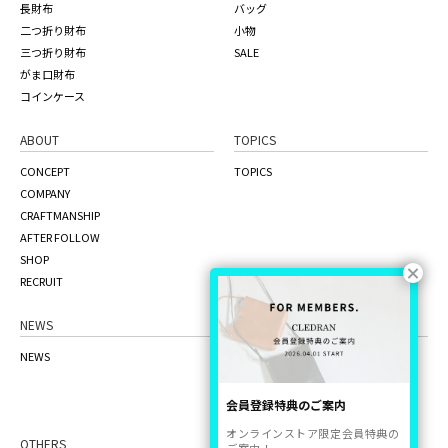
長財布
バッグ
二つ折り財布
小物
三つ折り財布
SALE
がま口財布
コインケース
ABOUT
TOPICS
CONCEPT
TOPICS
COMPANY
CRAFTMANSHIP
AFTER FOLLOW
SHOP
RECRUIT
NEWS
ONLINE STORE
NEWS
the craft factory
品質管理について
ご利用ガイド
会員登録特典のご案内
オンラインストア限定会員特典の
OTHERS