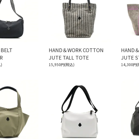
 BELT
HAND＆WORK COTTON
HAND＆
R
JUTE TALL TOTE
JUTE S
)
15,950円(税込)
14,300円