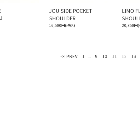
E
JOU SIDE POCKET
LIMO F
SHOULDER
SHOUL
)
16,500円(税込)
20,350円
11
<< PREV
1
...
9
10
12
13