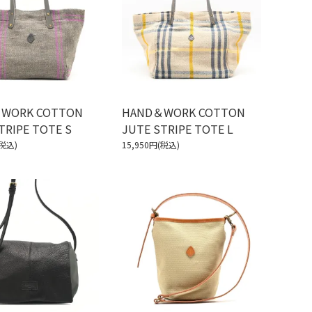
WORK COTTON
HAND＆WORK COTTON
TRIPE TOTE S
JUTE STRIPE TOTE L
(税込)
15,950円(税込)