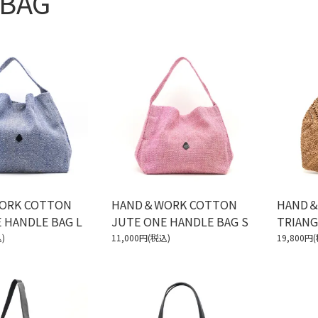
 BAG
ORK COTTON
HAND＆WORK COTTON
HAND＆
 HANDLE BAG L
JUTE ONE HANDLE BAG S
TRIANG
)
11,000円(税込)
19,800円