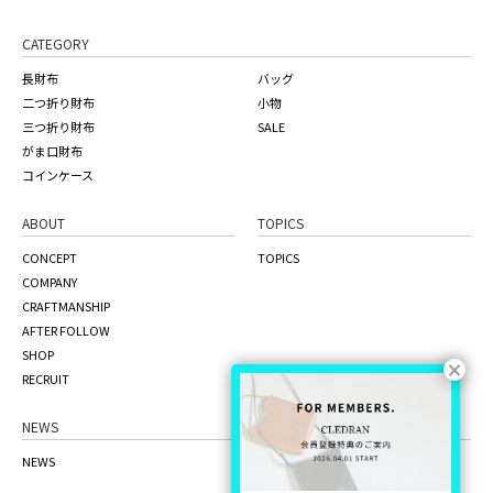
CATEGORY
長財布
バッグ
二つ折り財布
小物
三つ折り財布
SALE
がま口財布
コインケース
ABOUT
TOPICS
CONCEPT
TOPICS
COMPANY
CRAFTMANSHIP
AFTER FOLLOW
SHOP
RECRUIT
NEWS
ONLINE STORE
NEWS
the craft factory
品質管理について