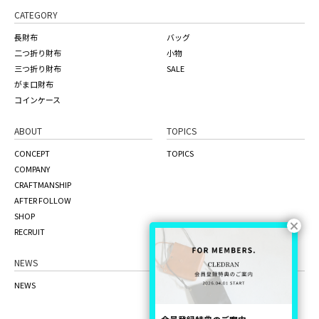
CATEGORY
長財布
バッグ
二つ折り財布
小物
三つ折り財布
SALE
がま口財布
コインケース
ABOUT
TOPICS
CONCEPT
TOPICS
COMPANY
CRAFTMANSHIP
AFTER FOLLOW
SHOP
RECRUIT
NEWS
ONLINE STORE
NEWS
the craft factory
品質管理について
ご利用ガイド