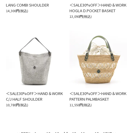
LANG COMBI SHOULDER
＜SALE30%OFF＞HAND＆WORK
HOGLA D.POCKET BASKET
14,300円(税込)
13,090円(税込)
＜SALE30%OFF＞HAND＆WORK
＜SALE30%OFF＞HAND＆WORK
C/J HALF SHOULDER
PATTERN PALMBASKET
10,780円(税込)
11,550円(税込)