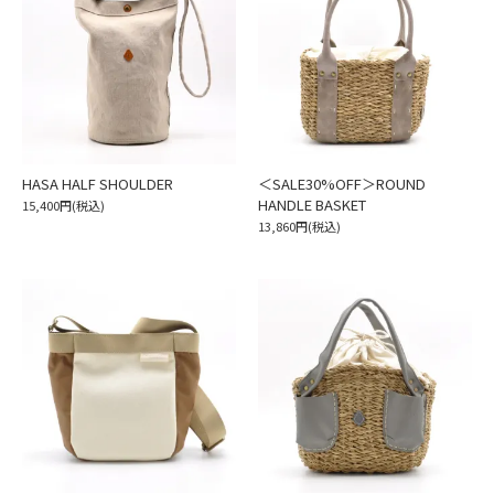
HASA HALF SHOULDER
＜SALE30%OFF＞ROUND
HANDLE BASKET
15,400円(税込)
13,860円(税込)