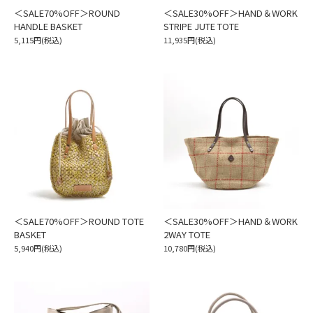
＜SALE70%OFF＞ROUND
＜SALE30%OFF＞HAND＆WORK
HANDLE BASKET
STRIPE JUTE TOTE
5,115円(税込)
11,935円(税込)
＜SALE70%OFF＞ROUND TOTE
＜SALE30%OFF＞HAND＆WORK
BASKET
2WAY TOTE
5,940円(税込)
10,780円(税込)