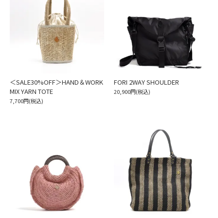
＜SALE30%OFF＞HAND＆WORK
FORI 2WAY SHOULDER
MIX YARN TOTE
20,900円(税込)
7,700円(税込)