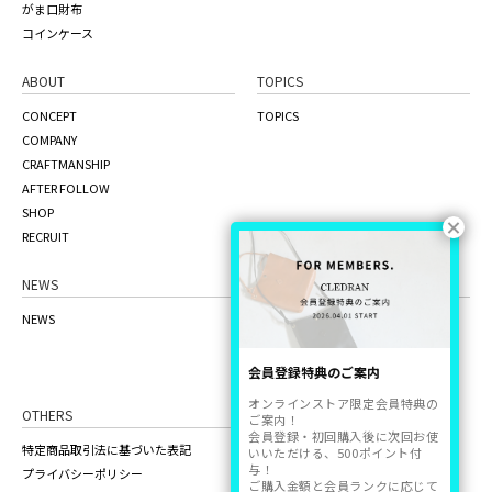
がま口財布
コインケース
ABOUT
TOPICS
CONCEPT
TOPICS
COMPANY
CRAFTMANSHIP
AFTER FOLLOW
SHOP
RECRUIT
NEWS
ONLINE STORE
NEWS
the craft factory
品質管理について
ご利用ガイド
会員登録特典のご案内
オンラインストア限定会員特典の
OTHERS
ご案内！
会員登録・初回購入後に次回お使
特定商品取引法に基づいた表記
いいただける、500ポイント付
与！
プライバシーポリシー
ご購入金額と会員ランクに応じて