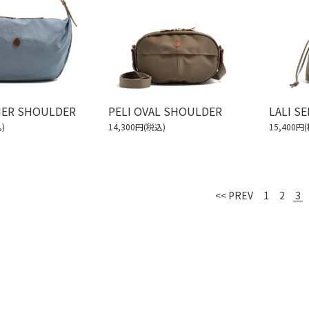
HER SHOULDER
PELI OVAL SHOULDER
LALI S
)
14,300円(税込)
15,400円
3
<< PREV
1
2